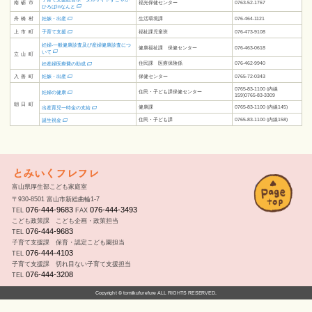
南砺市
福光保健センター
0763-52-1767
ひろばinなんと
妊娠・出産
舟橋村
生活環境課
076-464-1121
子育て支援
上市町
福祉課児童班
076-473-9108
妊婦-一般健康診査及び産婦健康診査につ
健康福祉課 保健センター
076-463-0618
いて
立山町
住民課 医療保険係
076-462-9940
妊産婦医療費の助成
妊娠・出産
入善町
保健センター
0765-72-0343
0765-83-1100 (内線
住民・子ども課
保健センター
妊婦の健康
159)
0765-83-3309
朝日町
健康課
0765-83-1100 (内線145)
出産育児一時金の支給
住民・子ども課
0765-83-1100 (内線158)
誕生祝金
富山県厚生部こども家庭室
〒930-8501 富山市新総曲輪1-7
076-444-9683
076-444-3493
TEL
FAX
こども政策課 こども企画・政策担当
076-444-9683
TEL
子育て支援課 保育・認定こども園担当
076-444-4103
TEL
子育て支援課 切れ目ない子育て支援担当
076-444-3208
TEL
Copyright © tomiikufurefure ALL RIGHTS RESERVED.