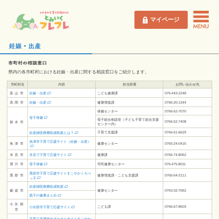
マイページ
県内の各市町村における妊娠・出産に関する相談窓口をご紹介します。
市町村名
内容
担当部署
お問い合わせ先
妊娠・出産
富山市
こども健康課
076-443-2248
妊娠・出産
高岡市
健康増進課
0766-20-1344
保健センター
0766-52-7070
母子保健
母子総合相談室
（子ども子育て総合支援
0766-52-7408
射水市
センター内）
子育て支援課
0766-51-6629
妊産婦医療費助成制度とは？
魚津市子育て応援サイト（妊娠・出産）
魚津市
健康センター
0765-24-0415
氷見で子育て応援サイト
氷見市
健康課
0766-74-8062
母子保健
滑川市
市民健康センター
076-475-8011
黒部市子育て応援サイト
すこやかくろべ
黒部市
健康増進課・こども支援課
0765‐54‐2111
っ子
妊産婦医療費助成制度
砺波市
健康センター
0763‐32‐7062
親子の健康まとめ
小矢部
こども課
0766-67-8603
小矢部市子育て応援サイト
市
子育て支援総合ポータルサイト
すこやか